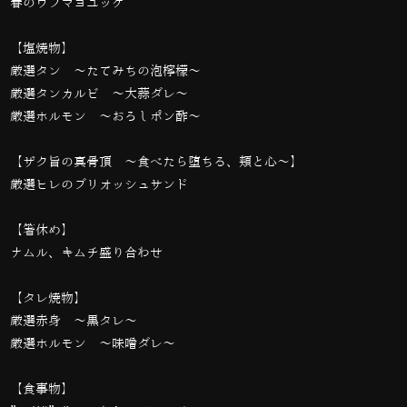
春のウフマヨユッケ
【塩焼物】
厳選タン 〜たてみちの泡檸檬〜
厳選タンカルビ 〜大蒜ダレ〜
厳選ホルモン 〜おろしポン酢〜
【ザク旨の真骨頂 〜食べたら堕ちる、頬と心〜】
厳選ヒレのブリオッシュサンド
【箸休め】
ナムル、キムチ盛り合わせ
【タレ焼物】
厳選赤身 ～黒タレ～
厳選ホルモン 〜味噌ダレ〜
【食事物】