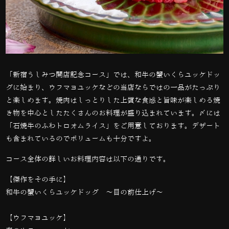
「新宿うしみつ開店記念コース」では、
和牛の蟹いくらユッケドッ
グに始まり、
ウフマヨユッケなどの当店ならではの一品がたっぷり
と楽しめます。焼肉は
しっとりした上質な食感と旨味が楽しめる焼
き物を中心としたたくさんのお料理が盛り込まれています。〆には
「
石焼牛のふわトロオムライス」をご用意しております。デザート
も含まれているのでボリュームも十分ですよ。
コース全体の詳しいお料理内容は以下の通りです。
【傑作をその手に】
和牛の蟹いくらユッケドッグ ～目の前仕上げ～
【ウフマヨユッケ】