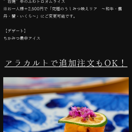
”石焼”牛のふわトロオムライス
※お一人様＋2,500円で「究極のうしみつ映えリア 〜和牛・雲
丹・蟹・いくら〜」にご変更可能です。
【デザート】
ちかみつ最中アイス
アラカルトで追加注文も
OK
！