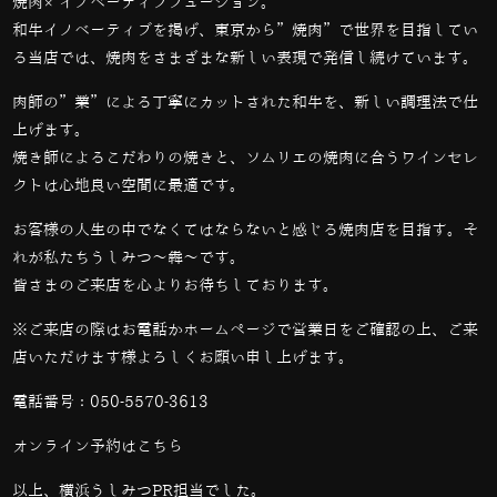
焼肉×イノベーティブフュージョン。
和牛イノベーティブを掲げ、東京から”焼肉”で世界を目指してい
る当店では、
焼肉をさまざまな新しい表現で発信し続けています。
肉師の”業”による丁寧にカットされた和牛を、新しい調理法で仕
上げます。
焼き師によるこだわりの焼きと、ソムリエの焼肉に合うワインセレ
クトは心地良い空間に最適です。
お客様の人生の中でなくてはならないと感じる焼肉店を目指す。そ
れが私たちうしみつ～犇～です。
皆さまのご来店を心よりお待ちしております。
※ご来店の際はお電話かホームページで営業日をご確認の上、ご来
店いただけます様よろしくお願い申し上げます。
電話番号：
050-5570-3613
オンライン予約は
こちら
以上、横浜うしみつPR担当でした。