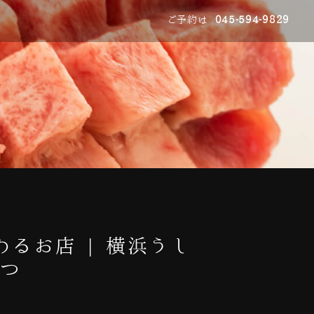
ご予約は
045-594-9829
るお店 | 横浜うし
みつ