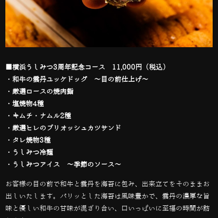
■横浜うしみつ3周年記念コース 11,000円（税込）
・和牛の雲丹ユッケドッグ ～目の前仕上げ～
・厳選ロースの焼肉鮨
・塩焼物4種
・キムチ・ナムル2種
・厳選ヒレのブリオッシュカツサンド
・タレ焼物3種
・うしみつ冷麺
・うしみつアイス ～季節のソース～
お客様の目の前で和牛と雲丹を海苔に包み、出来立てをそのままお
出しいたします。パリッとした海苔は風味豊かで、雲丹の濃厚な旨
味と優しい和牛の甘味が混ざり合い、口いっぱいに至福の時間が訪