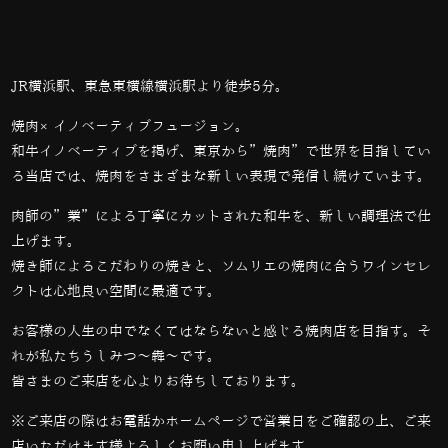
JR横浜駅、東急東横線横浜駅より徒歩5分。
焼肉×イノベーティブフュージョン。
和牛イノベーティブを掲げ、東京から”焼肉”で世界を目指してい
る当店では、
焼肉をさまざまな新しい表現で発信し続けています。
肉師の”業”による丁寧にカットされた和牛を、新しい調理法で仕
上げます。
焼き師によるこだわりの焼きと、ソムリエの焼肉に合うワインセレ
クトは心地良い空間に最適です。
お客様の人生の中でなくてはならないと感じる焼肉店を目指す。そ
れが私たちうしみつ～犇～です。
皆さまのご来店を心よりお待ちしております。
※ご来店の際はお電話かホームページで営業日をご確認の上、ご来
店いただけます様よろしくお願い申し上げます。