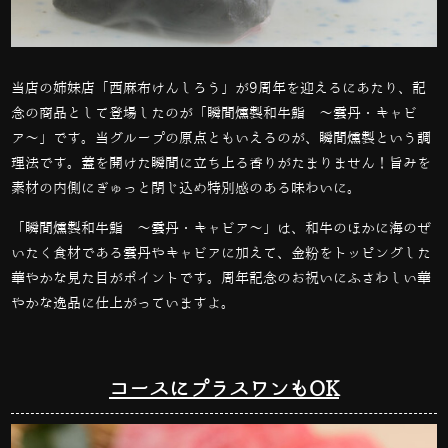
当店の姉妹店「西麻布けんしろう」が9周年を迎えるにあたり、記
念の商品として登場したのが「瞬間燻製和牛鮨 〜雲丹・キャビ
ア〜」です。当グループの原点ともいえるのが、瞬間燻製という調
理法です。蓋を開けた瞬間に立ち上る香りがたまりません！旨みを
素材の内側にぎゅっと閉じ込め特別感のある味わいに。
「瞬間燻製和牛鮨 〜雲丹・キャビア〜」は、和牛のほかに海のぜ
いたく食材である雲丹やキャビアに加えて、金粉をトッピングした
華やかな見た目がポイントです。周年記念のお祝いにふさわしい華
やかな逸品に仕上がっていますよ。
コースにプラスワンもOK