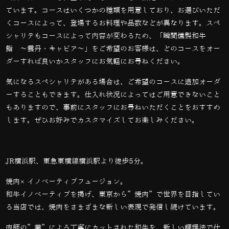
ています。コースはいくつかの種類を用意しており、お選びいただ
くコースによって、登場するお料理や品数などが異なります。スペ
シャリテもコースによって内容が変わるため、「瞬間燻製和牛
鮨 〜雲丹・キャビア〜」をご希望のお客様は、どのコースをオー
ダーすれば良いかスタッフにお気軽にお尋ねください。
気になるスペシャリテがある場合は、ご希望のコースに追加オーダ
ーすることもできます。仕入れ状況によってはご用意できないこと
もありますので、事前にスタッフにお尋ねいただくことをおすすめ
します。ぜひお好みでカスタマイズしてお楽しみください。
JR横浜駅、東急東横線横浜駅より徒歩5分。
焼肉×イノベーティブフュージョン。
和牛イノベーティブを掲げ、東京から”焼肉”で世界を目指してい
る当店では、
焼肉をさまざまな新しい表現で発信し続けています。
肉師の”業”による丁寧にカットされた和牛を、新しい調理法で仕