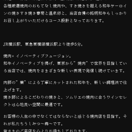
各種厳選焼肉のおもてなし焼肉や、すき焼きを超える和牛サーロイ
ンの焼きすき焼き春菊と温泉卵と、当店自慢の銘柄和牛もしっかり
お召し上がりいただけるコース設計となっております。
JR横浜駅、東急東横線横浜駅より徒歩5分。
焼肉×イノベーティブフュージョン。
和牛イノベーティブを掲げ、東京から”焼肉”で世界を目指してい
る当店では、
焼肉をさまざまな新しい表現で発信し続けています。
肉師の”業”による丁寧にカットされた和牛を、新しい調理法で仕
上げます。
焼き師によるこだわりの焼きと、ソムリエの焼肉に合うワインセレ
クトは心地良い空間に最適です。
お客様の人生の中でなくてはならないと感じる焼肉店を目指す。そ
れが私たちうしみつ～犇～です。
皆さまのご来店を心よりお待ちしております。