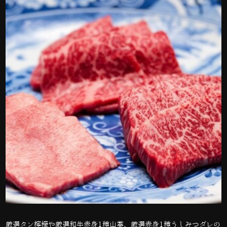
厳選タン檸檬や厳選和牛赤身
1
種山葵、厳選赤身
1
種うしみつダレの