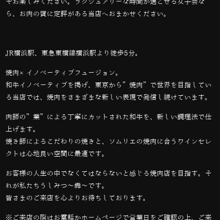
ぞお楽しみください。ラグジュアリーな時間が過ごせる女子会な
ら、お肉の質に定評がある当店へおまかせください。
JR横浜駅、東急東横線横浜駅より徒歩5分。
焼肉×イノベーティブフュージョン。
和牛イノベーティブを掲げ、東京から”焼肉”で世界を目指してい
る当店では、
焼肉をさまざまな新しい表現で発信し続けています。
肉師の”業”による丁寧にカットされた和牛を、新しい調理法で仕
上げます。
焼き師によるこだわりの焼きと、ソムリエの焼肉に合うワインセレ
クトは心地良い空間に最適です。
お客様の人生の中でなくてはならないと感じる焼肉店を目指す。そ
れが私たちうしみつ～犇～です。
皆さまのご来店を心よりお待ちしております。
※ご来店の際はお電話かホームページで営業日をご確認の上、ご来