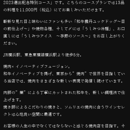
2023
選出記念特別コース」です。こちらのコースプランでは
13
品
の料理を
11,000
円（税込）にてお楽しみいただけます。
斬新な見た目と味わいにファンも多い「和牛雲丹ユッケドッグ～目
の前仕上げ～」や焼物各種、そして〆には「うしみつ冷麺」、お口
直しには「うしみつアイス ～季節のソース～」をお召し上がりく
ださい。
JR横浜駅、東急東横線横浜駅より徒歩5分。
焼肉×イノベーティブフュージョン。
和牛イノベーティブを掲げ、東京から”焼肉”で世界を目指してい
る当店では、
焼肉をさまざまな新しい表現で発信し続けています。
肉師の”業”による丁寧にカットされた和牛を、新しい調理法で仕
上げます。
焼き師によるこだわりの焼きと、ソムリエの焼肉に合うワインセレ
クトは心地良い空間に最適です。
お客様の人生の中でなくてはならないと感じる焼肉店を目指す。そ