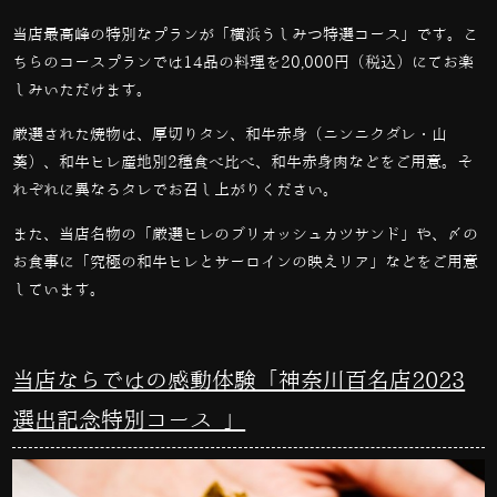
当店最高峰の特別なプランが「横浜うしみつ特選コース」です。こ
ちらのコースプランでは
14
品の料理を
20,000
円（税込）にてお楽
しみいただけます。
厳選された焼物は、厚切りタン、和牛赤身（ニンニクダレ・山
葵）、和牛ヒレ産地別
2
種食べ比べ、和牛赤身肉などをご用意。そ
れぞれに異なるタレでお召し上がりください。
また、当店名物の「厳選ヒレのブリオッシュカツサンド」や、〆の
お食事に「究極の和牛ヒレとサーロインの映えリア」などをご用意
しています。
当店ならではの感動体験「神奈川百名店2023
選出記念特別コース 」