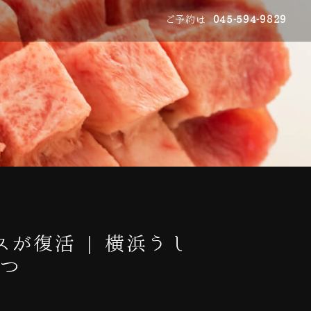
ご予約は
045-594-9829
が復活 | 横浜うし
みつ