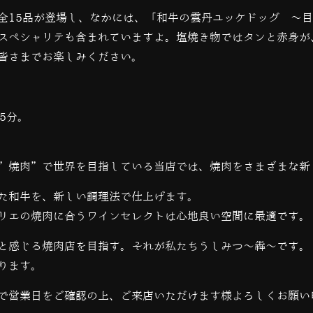
全
15
品が登場し、なかには、「和牛の雲丹ユッケドッグ 〜目
スペシャリテも含まれていますよ。塩焼き物ではタンと赤身が
皆さまでお楽しみください。
5分。
”焼肉”で世界を目指している当店では、
焼肉をさまざまな新
た和牛を、新しい調理法で仕上げます。
リエの焼肉に合うワインセレクトは心地良い空間に最適です。
と感じる焼肉店を目指す。それが私たちうしみつ～犇～です。
ります。
で営業日をご確認の上、ご来店いただけます様よろしくお願い