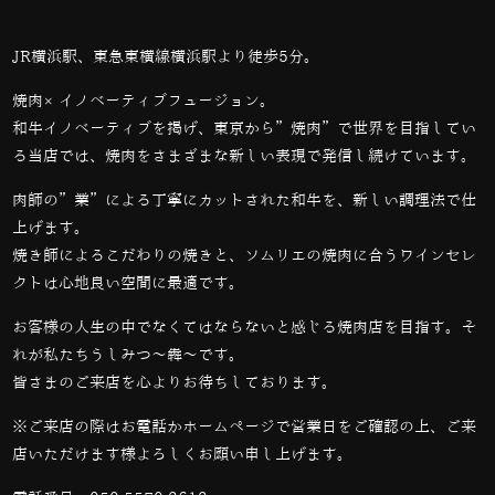
JR横浜駅、東急東横線横浜駅より徒歩5分。
焼肉×イノベーティブフュージョン。
和牛イノベーティブを掲げ、東京から”焼肉”で世界を目指してい
る当店では、
焼肉をさまざまな新しい表現で発信し続けています。
肉師の”業”による丁寧にカットされた和牛を、新しい調理法で仕
上げます。
焼き師によるこだわりの焼きと、ソムリエの焼肉に合うワインセレ
クトは心地良い空間に最適です。
お客様の人生の中でなくてはならないと感じる焼肉店を目指す。そ
れが私たちうしみつ～犇～です。
皆さまのご来店を心よりお待ちしております。
※ご来店の際はお電話かホームページで営業日をご確認の上、ご来
店いただけます様よろしくお願い申し上げます。