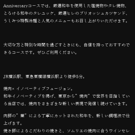
Anniversaryコースでは、厳選和牛を使用した塩焼物やタレ焼物、
とろける和牛のタレユッケ、厳選ヒレのブリオッシュカツサンド、
うしみつ特製冷麺と人気のメニューもお召し上がりいただけます。
大切な方と特別な時間を過ごすときにも、自信を持っておすすめで
きるコースです。ぜひご利用ください。
JR横浜駅、東急東横線横浜駅より徒歩5分。
焼肉×イノベーティブフュージョン。
和牛イノベーティブを掲げ、東京から”焼肉”で世界を目指してい
る当店では、
焼肉をさまざまな新しい表現で発信し続けています。
肉師の”業”による丁寧にカットされた和牛を、新しい調理法で仕
上げます。
焼き師によるこだわりの焼きと、ソムリエの焼肉に合うワインセレ