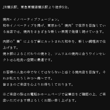
JR横浜駅、東急東横線横浜駅より徒歩5分。
焼肉×イノベーティブフュージョン。
和牛イノベーティブを掲げ、東京から”焼肉”で世界を目指してい
る当店では、
焼肉をさまざまな新しい表現で発信し続けています。
肉師の”業”による丁寧にカットされた和牛を、新しい調理法で仕
上げます。
焼き師によるこだわりの焼きと、ソムリエの焼肉に合うワインセレ
クトは心地良い空間に最適です。
お客様の人生の中でなくてはならないと感じる焼肉店を目指す。そ
れが私たちうしみつ～犇～です。
皆さまのご来店を心よりお待ちしております。
※ご来店の際はお電話かホームページで営業日をご確認の上、ご来
店いただけます様よろしくお願い申し上げます。