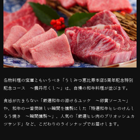
名物料理の宝庫ともいうべき「うしみつ恵比寿本店
5
周年記念特別
記念コース ～雲丹尽くし～」は、自慢の和牛料理が並びます。
食感がたまらない「厳選和牛の溶けるユッケ ～卵黄ソース～」
や、和牛の一番美味しい瞬間を燻製にした「特選和牛ヒレのけんし
ろう焼き ～瞬間燻製～」、人気の「厳選ヒレ肉のブリオッシュカ
ツサンド」など、こだわりのラインナップでお届けします。