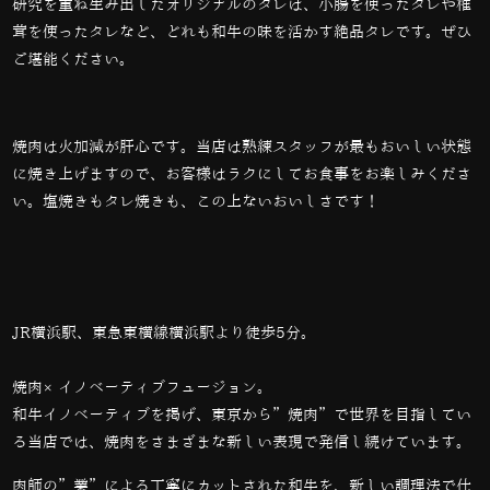
研究を重ね生み出したオリジナルのタレは、小腸を使ったタレや椎
茸を使ったタレなど、どれも和牛の味を活かす絶品タレです。ぜひ
ご堪能ください。
焼肉は火加減が肝心です。当店は熟練スタッフが最もおいしい状態
に焼き上げますので、お客様はラクにしてお食事をお楽しみくださ
い。塩焼きもタレ焼きも、この上ないおいしさです！
JR横浜駅、東急東横線横浜駅より徒歩5分。
焼肉×イノベーティブフュージョン。
和牛イノベーティブを掲げ、東京から”焼肉”で世界を目指してい
る当店では、
焼肉をさまざまな新しい表現で発信し続けています。
肉師の”業”による丁寧にカットされた和牛を、新しい調理法で仕